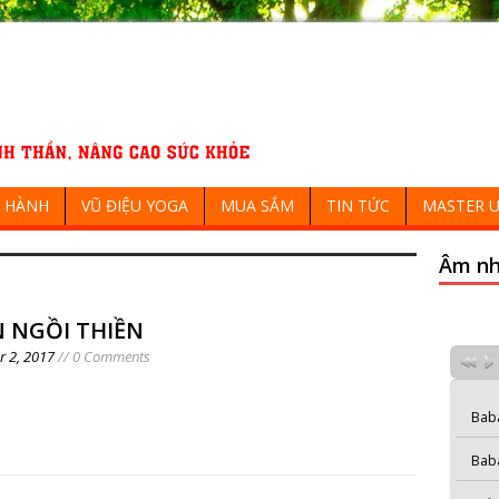
 HÀNH
VŨ ĐIỆU YOGA
MUA SẮM
TIN TỨC
MASTER U
Âm nh
 NGỒI THIỀN
 2, 2017
// 0 Comments
Bab
Bab