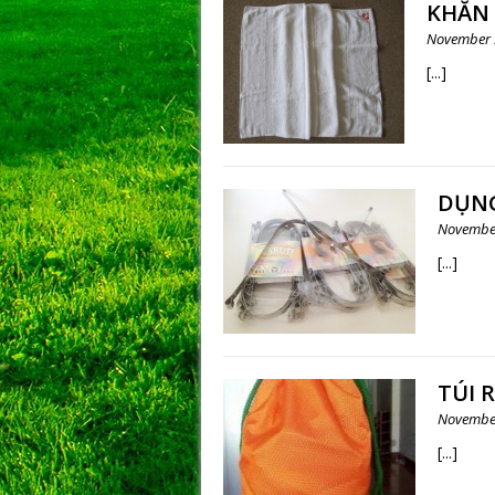
KHĂN
November 
[...]
DỤNG
November
[...]
TÚI 
November
[...]