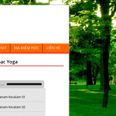
NIT
ĐỊA ĐIỂM HỌC
LIÊN HỆ
ạc Yoga
anam Kevalam 01
anam Kevalam 02