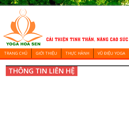
TRANG CHỦ
GIỚI THIỆU
THỰC HÀNH
VŨ ĐIỆU YOGA
THÔNG TIN LIÊN HỆ