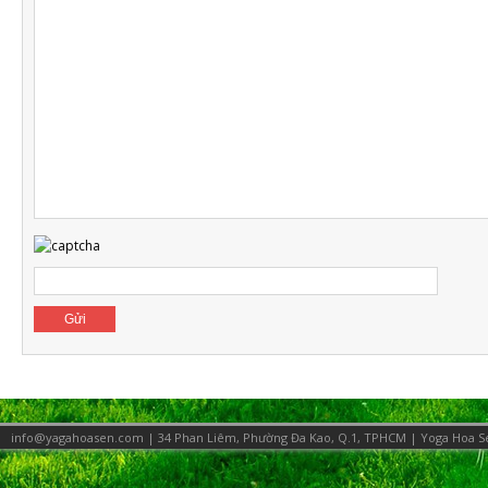
info@yagahoasen.com | 34 Phan Liêm, Phường Đa Kao, Q.1, TPHCM |
Yoga Hoa S