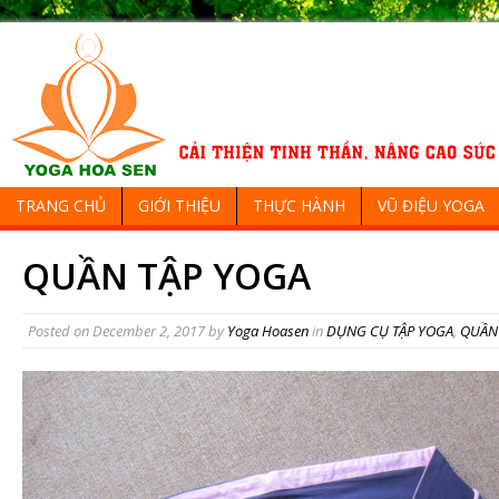
TRANG CHỦ
GIỚI THIỆU
THỰC HÀNH
VŨ ĐIỆU YOGA
QUẦN TẬP YOGA
Posted on
December 2, 2017
by
Yoga Hoasen
in
DỤNG CỤ TẬP YOGA
,
QUẦN