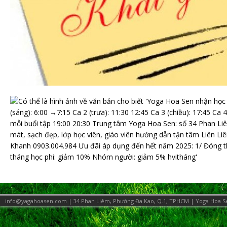
info@yagahoasen.com | 34 Phan Liêm, Phường Đa Kao, Q.1, TPHCM |
Yoga Hoa S