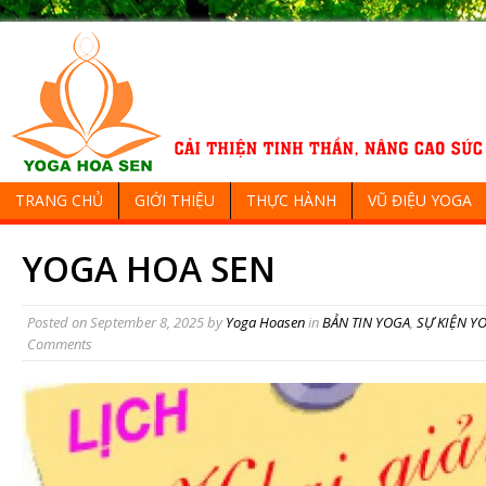
TRANG CHỦ
GIỚI THIỆU
THỰC HÀNH
VŨ ĐIỆU YOGA
YOGA HOA SEN
Posted on
September 8, 2025
by
Yoga Hoasen
in
BẢN TIN YOGA
,
SỰ KIỆN Y
Comments